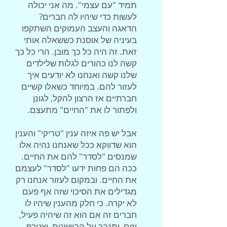
תמיד "עם עצמי". מה אני יכולה
לעשות כדי שיהיו לה חברים?
הדאגה והעצב העמוקים השתקפו
בעיניה של אוסנת כששאלה אותי
זאת. זה היה כל כך מובן. הרי כל כך
קשה לנו כהורים לגלות שלילדים
שלנו קשה ואנחנו לא יודעים איך
לעזור להם. במיוחד כשאלו קשיים
חברתיים אז הרצון להקל, לגונן
ולפתור לו את "החיים" מתעצם.
אבל יש פה איזה ענין "טריקי" והענין
הוא שדווקא ככל שאנחנו נהיה אלו
שמנסים "לסדר" להם את החיים.
ככה הם פחות ידעו "לסדר" לעצמם
את החיים. ובמקום לעזור אנחנו רק
מגדילים את הסיכוי שזה אף פעם
לא יקרה. כי חלק מהענין שיהיו לו
חברים זה אם הוא זה שיהיה פעיל,
יזום, יתגבר על הביישנות, יצטרף