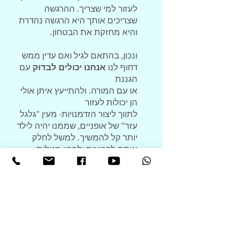
לעזור למי שצריך. ההרגשה
שצריכים אותך היא הרגשה נהדרת
והיא מחזקת את הבטחון.
ונכון, בהתאם לגיל ואם עדין ממש
דחוף לנו
אנחנו יכולים לבדוק
עם
הגננת
או עם המורה. ולהתייעץ איתן אולי
הן יכולות לעזור
לתווך ליצור הזדמנויות- מעין "גלגל
עזר" של אופניים, שממנו יהיה לילד
יותר קל להמשיך. למשל לחלק
אותם לקבוצות ולהכין מטלות
משותפות, להושיב את הילד ליד
מישהו שהמורה זיהתה שיהיה להם
הרבה במשותף ועוד. אבל העיקר
הוא לעולם לא להסיר את האחריות
ליצירת חברים וקשרים חברתיים
מהילד עצמו. היא תמיד תשאר שלו.