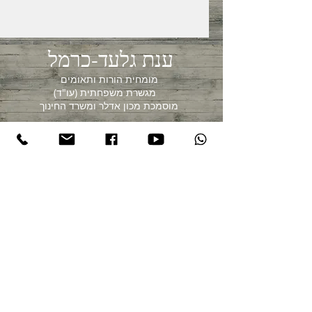
ענת גלעד-כרמל
מומחית הורות ותאומים
מגשרת משפחתית (עו"ד)
מוסמכת מכון אדלר ומשרד החינוך
052-4002446
agcarmel@gmail.com
© 2017 by Anat Gilad-Carmel