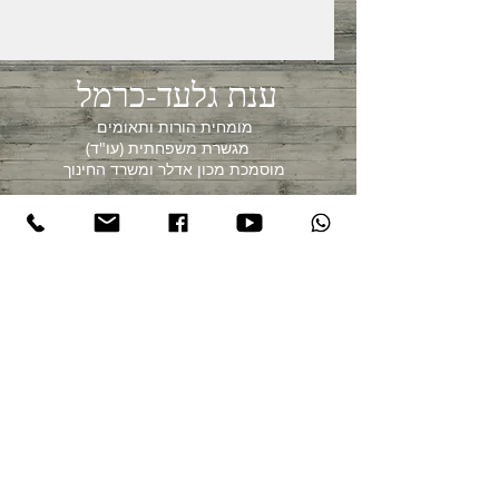
ענת גלעד-כרמל
מומחית הורות ותאומים
מגשרת משפחתית (עו"ד)
מוסמכת מכון אדלר ומשרד החינוך
052-4002446
agcarmel@gmail.com
© 2017 by Anat Gilad-Carmel